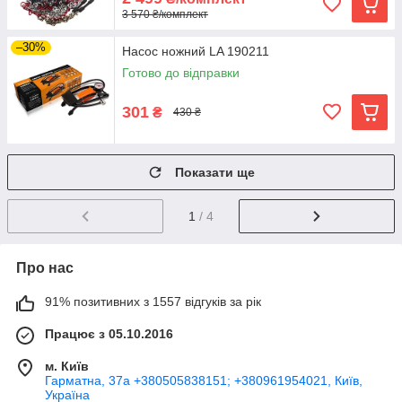
3 570 ₴/комплект
–30%
Насос ножний LA 190211
Готово до відправки
301
₴
430 ₴
Показати ще
1
/ 4
Про нас
91% позитивних з 1557 відгуків за рік
Працює з 05.10.2016
м. Київ
Гарматна, 37а +380505838151; +380961954021, Київ,
Україна