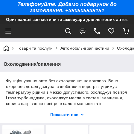
Телефонуйте. Додамо подарунок до
замовлення. +380505838151
Оригінальні запчастини та аксесуари для легкових автомоб
Товари та послуги
Автомобільні запчастини
Охолодж
Охолодження/опалення
Функціонування авто без охолодження неможливо. Воно
охороняє деталі двигуна, запобігаючи перегрів, утримує
температуру рідини в межах допустимого, охолоджує повітря
і гази турбонаддува, охолоджує масла в системі змащення,
сприяє нагріванню повітря в салоні машини та ін.
Показати все
Опис деталей системи охолодження