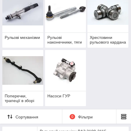
сайті компанії «Автосфера».
Види деталей рульового
автомобільного управління
Рульові механізми
Рульові
Хрестовини
наконечники, тяги
рульового кардана
Рульове керування складається з безлічі різних деталей:
• тяги і наконечники. Застосовуються для передачі фізичного
зусилля від керма на керовані колеса;
• хрестовини карданів. Використовуються для
перенаправлення обертального моменту під кутом 90
градусів;
• трапеції. Ці механізми складаються з декількох стрижнів,
з'єднаних певним чином. Їх головне завдання — трансляція
обертального моменту від керма на передню колісну пару.
Поперечки,
Насоси ГУР
Оригінали цих та інших запчастин для автомобілів марок
трапеції в зборі
Renault, Daewoo, Chevrolet та ін. представлені в асортименті
магазину.
Сортування
0
Фільтри
Оригінали запчастин для автомобілів