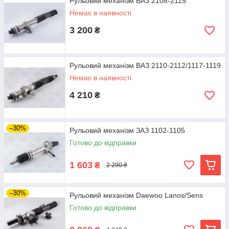
різних марок
Рульовий механізм ВАЗ 2108-2115
Немає в наявності
3 200
₴
Наша компанія займається продажем деталей рульового
управління, які володіють вагомими перевагами:
• відповідають ГОСТам, що підтверджено численними
Рульовий механізм ВАЗ 2110-2112/1117-1119
сертифікатами;
• мають великий ресурс, при дотриманні правил експлуатації
Немає в наявності
можуть працювати протягом тривалого часу;
4 210
₴
• продаються за вигідними цінами, т. к. поставляються
безпосередньо з заводів компаній-виробників.
«Автосфера»: оригінали запчастин для автомобілів
–30%
вітчизняного та іноземного виробництва!
Рульовий механізм ЗАЗ 1102-1105
Готово до відправки
1 603
₴
2 290 ₴
–30%
Рульовий механізм Daewoo Lanos/Sens
Готово до відправки