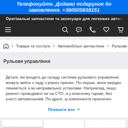
Телефонуйте. Додамо подарунок до
замовлення. +380505838151
Оригінальні запчастини та аксесуари для легкових автомоб
Товари та послуги
Автомобільні запчастини
Рульове
Рульове управління
Деталі, які входять до складу системи рульового управління,
можуть вийти з ладу з різних причин. По-перше, вони нерідко
ламаються з-за неправильної установки. Наприклад, якщо
ремонт проводився не на СТО, а у власному гаражі, без
участі автомеханіків. По-друге, ці компоненти практично
завжди доводиться міняти після ДТП, оскільки з-за сильних
Показати все
ударів вони деформуються. По-третє, причиною поломки
може стати заводський брак. В тому чи іншому випадку
потрібно встановлювати нові компоненти. Придбати оригінал
потрібної запчастини для автомобілів різних марок можна на