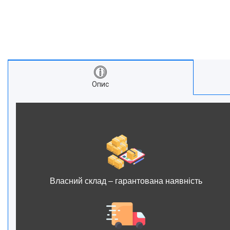
Опис
Власний склад – гарантована наявність