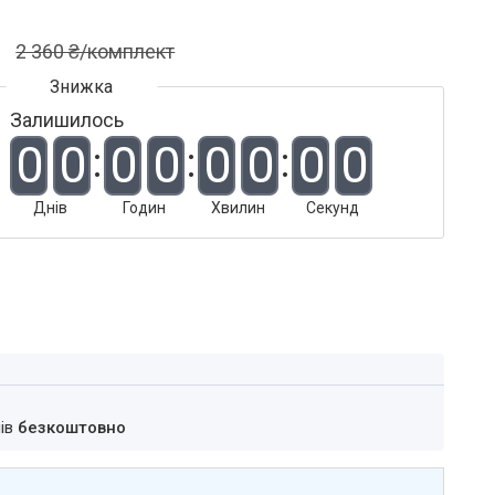
2 360 ₴/комплект
Залишилось
0
0
0
0
0
0
0
0
Днів
Годин
Хвилин
Секунд
нів
безкоштовно