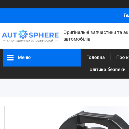
Те
Оригінальні запчастини та а
автомобілів
Меню
Головна
Про 
Політика безпеки
Каталог товаров
Автомобільні запчастини
Автоаксесуари
Оливи та автохімія
Каталог Запчастин
Корнева група