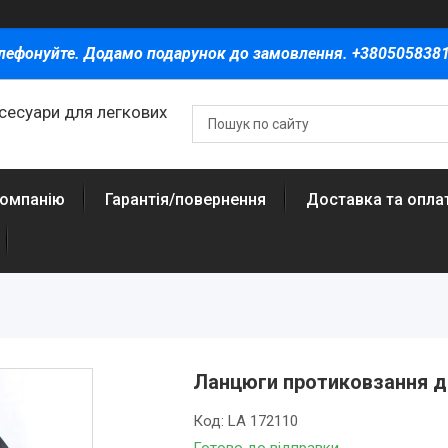
лефонуйте. Додамо подарунок до замовлення. +380505838
ксесуари для легкових
компанію
Гарантія/повернення
Доставка та опла
Ланцюги протиковзання д
Код:
LA 172110