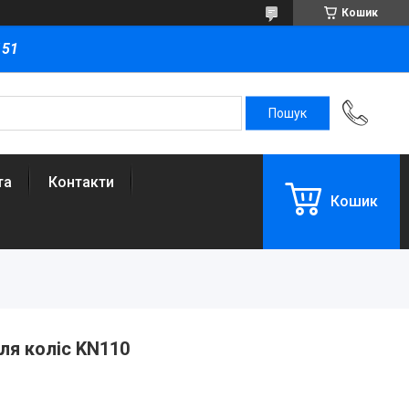
Кошик
151
та
Контакти
Кошик
ля коліс KN110