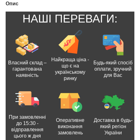
Опис
НАШІ ПЕРЕВАГИ:
Найкраща ціна -
Власний склад –
Будь-який спосіб
що є на
гарантована
оплати, зручний
українському
наявність
для Вас
ринку
При замовленні
Оперативне
Доставка в будь-
до 15:30 -
виконання
який регіон
відправлення
замовлень
України
цього ж дня