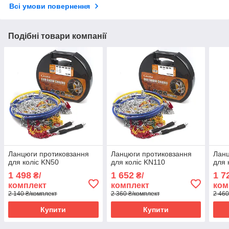
Всі умови повернення
Подібні товари компанії
Ланцюги протиковзання
Ланцюги протиковзання
Ланц
для коліс KN50
для коліс KN110
для 
1 498
1 652
1 7
₴/
₴/
комплект
комплект
ком
2 140 ₴/комплект
2 360 ₴/комплект
2 460
Купити
Купити