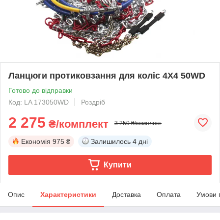
Ланцюги протиковзання для коліс 4Х4 50WD
Готово до відправки
Код: LA 173050WD
Роздріб
2 275
₴/комплект
3 250 ₴/комплект
Економія
975 ₴
Залишилось
4 дні
Купити
Опис
Характеристики
Доставка
Оплата
Умови 