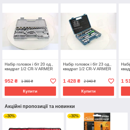
Набір головок і біт 20 од.,
Набір головок і біт 23 од.,
Набі
квадрат 1/2 CR-V ARMER
квадрат 1/2 CR-V ARMER
квад
952
1 428
1 5
₴
₴
1 360 ₴
2 040 ₴
Купити
Купити
Акційні пропозиції та новинки
–30%
–30%