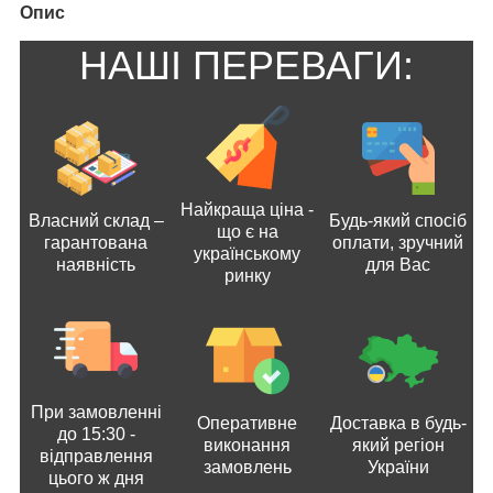
Опис
НАШІ ПЕРЕВАГИ:
Найкраща ціна -
Власний склад –
Будь-який спосіб
що є на
гарантована
оплати, зручний
українському
наявність
для Вас
ринку
При замовленні
Оперативне
Доставка в будь-
до 15:30 -
виконання
який регіон
відправлення
замовлень
України
цього ж дня