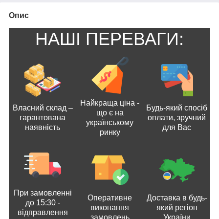
Опис
НАШІ ПЕРЕВАГИ:
Найкраща ціна -
Власний склад –
Будь-який спосіб
що є на
гарантована
оплати, зручний
українському
наявність
для Вас
ринку
При замовленні
Оперативне
Доставка в будь-
до 15:30 -
виконання
який регіон
відправлення
замовлень
України