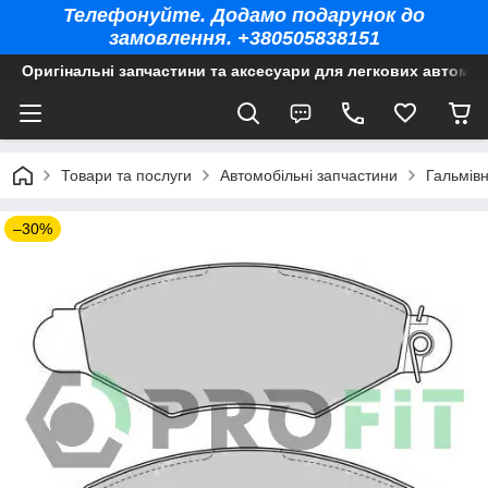
Телефонуйте. Додамо подарунок до
замовлення. +380505838151
Оригінальні запчастини та аксесуари для легкових автомоб
Товари та послуги
Автомобільні запчастини
Гальмів
–30%