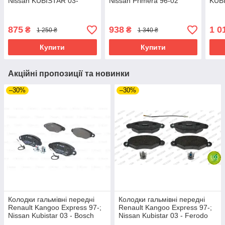
Nissan KUBISTAR 03-
Nissan Primera 96-02
KUBI
875
938
1 0
₴
₴
1 250 ₴
1 340 ₴
Купити
Купити
Акційні пропозиції та новинки
–30%
–30%
Колодки гальмівні передні
Колодки гальмівні передні
Renault Kangoo Express 97-;
Renault Kangoo Express 97-;
Nissan Kubistar 03 - Bosch
Nissan Kubistar 03 - Ferodo