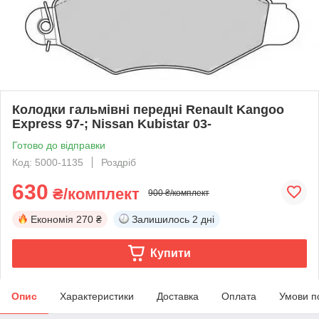
Колодки гальмівні передні Renault Kangoo
Express 97-; Nissan Kubistar 03-
Готово до відправки
Код: 5000-1135
Роздріб
630
₴/комплект
900 ₴/комплект
Економія
270 ₴
Залишилось
2 дні
Купити
Опис
Характеристики
Доставка
Оплата
Умови п