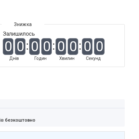
Залишилось
0
0
0
0
0
0
0
0
Днів
Годин
Хвилин
Секунд
нів
безкоштовно