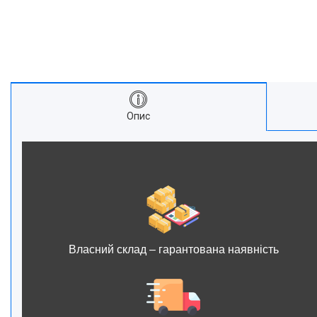
Опис
Власний склад – гарантована наявність