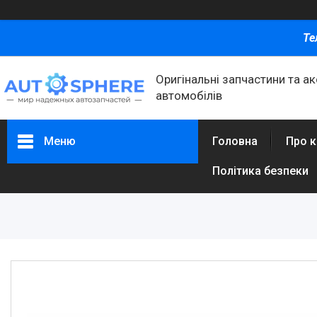
Те
Оригінальні запчастини та а
автомобілів
Меню
Головна
Про 
Політика безпеки
Каталог товаров
Автомобільні запчастини
Автоаксесуари
Оливи та автохімія
Каталог Запчастин
Корнева група