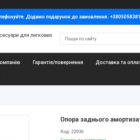
лефонуйте. Додамо подарунок до замовлення. +380505838
ксесуари для легкових
компанію
Гарантія/повернення
Доставка та опла
Опора заднього амортизат
Код:
22036