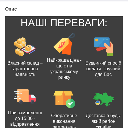
Опис
НАШІ ПЕРЕВАГИ:
Найкраща ціна -
Власний склад –
Будь-який спосіб
що є на
гарантована
оплати, зручний
українському
наявність
для Вас
ринку
При замовленні
Оперативне
Доставка в будь-
до 15:30 -
виконання
який регіон
відправлення
замовлень
України