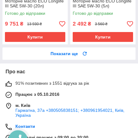
Моторне масло ECO Longlife
Моторне масло ECO Longlife
III SAE 5W-30 (20л)
III SAE 5W-30 (5л)
Готово до відправки
Готово до відправки
9 751
2 492
₴
₴
13 930 ₴
3 560 ₴
Купити
Купити
Показати ще
Про нас
91% позитивних з 1551 відгука за рік
Працює з 05.10.2016
м. Київ
Гарматна, 37а +380505838151; +380961954021, Київ,
Україна
Контакти
Сьогодні працює з 09:00 до 20:00