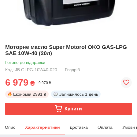
Моторне масло Super Motorol OKO GAS-LPG
SAE 10W-40 (20л)
Готово до відправки
Код: JB GLPG-10W40-020
Роздріб
6 979
₴
9 970 ₴
Економія
2991 ₴
Залишилось
1 день
Купити
Опис
Характеристики
Доставка
Оплата
Умови 