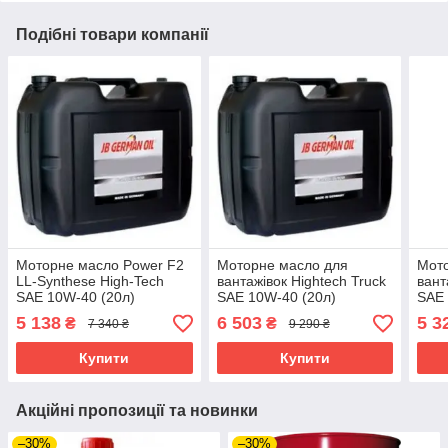
Подібні товари компанії
Моторне масло Power F2
Моторне масло для
Мот
LL-Synthese High-Tech
вантажівок Hightech Truck
вант
SAE 10W-40 (20л)
SAE 10W-40 (20л)
SAE 
5 138
6 503
5 3
₴
₴
7 340 ₴
9 290 ₴
Купити
Купити
Акційні пропозиції та новинки
–30%
–30%