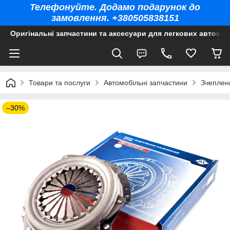
Телефонуйте. Додамо подарунок до
замовлення. +380505838151
Оригінальні запчастини та аксесуари для легкових автомоб
Товари та послуги
Автомобільні запчастини
Зчеплен
–30%