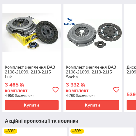
Комплект зчеплення ВАЗ
Комплект зчеплення ВАЗ
Диск
2108-21099, 2113-2115
2108-21099, 2113-2115
2109
Luk
Sachs
3 465
3 332
₴/
₴/
комплект
комплект
539
4 950 ₴/комплект
4 760 ₴/комплект
Купити
Купити
Акційні пропозиції та новинки
–30%
–30%