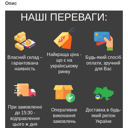
Опис
НАШІ ПЕРЕВАГИ:
Найкраща ціна -
Власний склад –
Будь-який спосіб
що є на
гарантована
оплати, зручний
українському
наявність
для Вас
ринку
При замовленні
Оперативне
Доставка в будь-
до 15:30 -
виконання
який регіон
відправлення
замовлень
України
цього ж дня