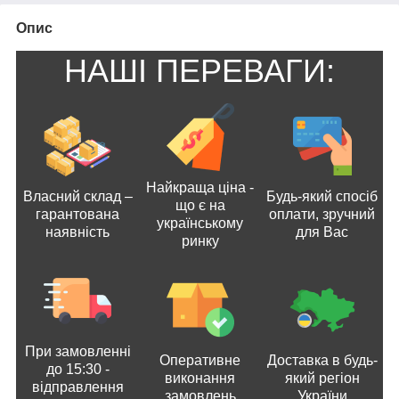
Опис
НАШІ ПЕРЕВАГИ:
Найкраща ціна -
Власний склад –
Будь-який спосіб
що є на
гарантована
оплати, зручний
українському
наявність
для Вас
ринку
При замовленні
Оперативне
Доставка в будь-
до 15:30 -
виконання
який регіон
відправлення
замовлень
України