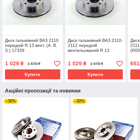
Диск гальмівний ВАЗ 2110
Диск гальмівний ВАЗ 2110-
Диск
передній R 13 вент. (A. B.
2112 передній
2111
S.) 17339
вентильований R 13
(RID
вентильований (ABS)
17339
1 029
1 029
651
₴
₴
1 470 ₴
1 470 ₴
Купити
Купити
Акційні пропозиції та новинки
–30%
–30%