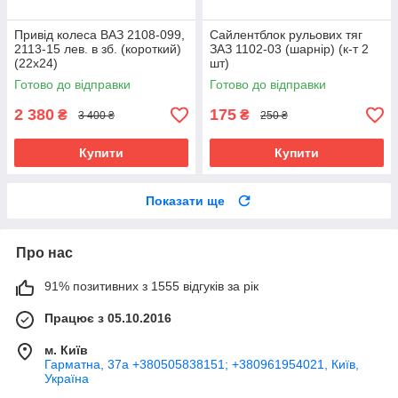
Привід колеса ВАЗ 2108-099,
Сайлентблок рульових тяг
2113-15 лев. в зб. (короткий)
ЗАЗ 1102-03 (шарнір) (к-т 2
(22х24)
шт)
Готово до відправки
Готово до відправки
2 380
175
₴
₴
3 400 ₴
250 ₴
Купити
Купити
Показати ще
Про нас
91% позитивних з 1555 відгуків за рік
Працює з 05.10.2016
м. Київ
Гарматна, 37а +380505838151; +380961954021, Київ,
Україна