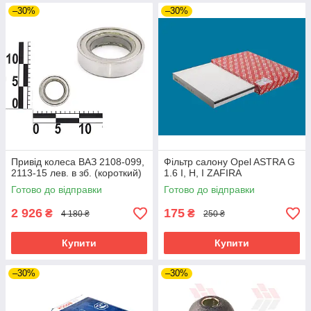
–30%
–30%
Привід колеса ВАЗ 2108-099,
Фільтр салону Opel ASTRA G
2113-15 лев. в зб. (короткий)
1.6 I, H, I ZAFIRA
Готово до відправки
Готово до відправки
2 926
175
₴
₴
4 180 ₴
250 ₴
Купити
Купити
–30%
–30%