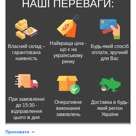
НАШІ ПЕРЕВАГИ:
Найкраща ціна -
Власний склад –
Будь-який спосіб
що є на
гарантована
оплати, зручний
українському
наявність
для Вас
ринку
При замовленні
Оперативне
Доставка в будь-
до 15:30 -
виконання
який регіон
відправлення
замовлень
України
цього ж дня
Приховати