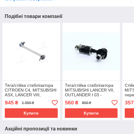
Подібні товари компанії
Тяга/стійка стабілізатора
Тяга/стійка стабілізатора
Стій
CITROEN C4, MITSUBISHI
MITSUBISHI LANCER VII,
MIT
ASX, LANCER VIII,
OUTLANDER I 03 -
пере
RENAULT MEGANE II 02 -
передий міст (вир-во
GMB
945
560
357
₴
₴
1 350 ₴
800 ₴
передий міст (Пр-під
FEBEST) 0423-CU20F
Купити
Купити
Акційні пропозиції та новинки