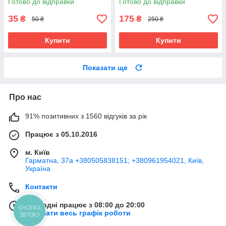
Готово до відправки
Готово до відправки
35
175
₴
₴
50 ₴
250 ₴
Купити
Купити
Показати ще
Про нас
91% позитивних з 1560 відгуків за рік
Працює з 05.10.2016
м. Київ
Гарматна, 37а +380505838151; +380961954021, Київ,
Україна
Контакти
Сьогодні працює з 08:00 до 20:00
КНОПКА
Показати весь графік роботи
ЗВ'ЯЗКУ