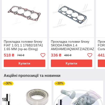
Прокладка головки блоку
Прокладка головки блоку
Прок
FIAT 1.0/1.1 176B2/187A1
SKODA FABIA 1.4
FORD
1.65 MM (пр-во Elring)
AMD/AME/AQW/ATZ/AZE/AZF
Cort
144.470
(пр-во Corteco) 414970P
518
336
441
₴
₴
740 ₴
480 ₴
Купити
Купити
Акційні пропозиції та новинки
–30%
–30%