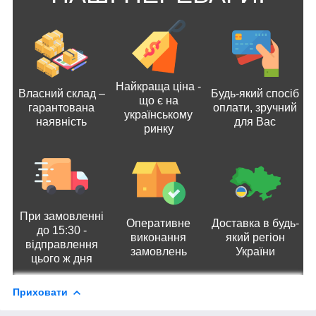
Найкраща ціна -
Власний склад –
Будь-який спосіб
що є на
гарантована
оплати, зручний
українському
наявність
для Вас
ринку
При замовленні
Оперативне
Доставка в будь-
до 15:30 -
виконання
який регіон
відправлення
замовлень
України
цього ж дня
Приховати