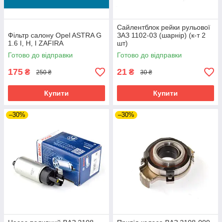
Сайлентблок рейки рульової
Фільтр салону Opel ASTRA G
ЗАЗ 1102-03 (шарнір) (к-т 2
1.6 I, H, I ZAFIRA
шт)
Готово до відправки
Готово до відправки
175
21
₴
₴
250 ₴
30 ₴
Купити
Купити
–30%
–30%