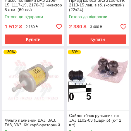
Насос паливний ВАЗ 2108-
Привід колеса ВАЗ 2108-099,
15, 1117-19, 2170-72 інжектор
2113-15 лев. в зб. (короткий)
5 атм. (60 л/ч)
(22х24)
Готово до відправки
Готово до відправки
1 512
2 380
₴
₴
2 160 ₴
3 400 ₴
Купити
Купити
–30%
–30%
Сайлентблок рульових тяг
Фільтр паливний ВАЗ, ЗАЗ,
ЗАЗ 1102-03 (шарнір) (к-т 2
ГАЗ, УАЗ, ІЖ карбюраторний
шт)