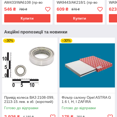
AM433/WA6108 (пр-во
WA9443/AK218/1 (пр-во
WA9
WIX-Filtron) WA6108
WIX-Filtron) WA9443
546
609
623
₴
₴
780 ₴
870 ₴
Купити
Купити
Акційні пропозиції та новинки
–30%
–30%
Привід колеса ВАЗ 2108-099,
Фільтр салону Opel ASTRA G
2113-15 лев. в зб. (короткий)
1.6 I, H, I ZAFIRA
Готово до відправки
Готово до відправки
2 926
175
₴
₴
4 180 ₴
250 ₴