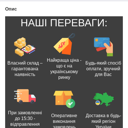
Опис
НАШІ ПЕРЕВАГИ:
Найкраща ціна -
Власний склад –
Будь-який спосіб
що є на
гарантована
оплати, зручний
українському
наявність
для Вас
ринку
При замовленні
Оперативне
Доставка в будь-
до 15:30 -
виконання
який регіон
відправлення
замовлень
України