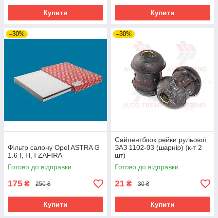
Купити
Купити
–30%
–30%
Сайлентблок рейки рульової
Фільтр салону Opel ASTRA G
ЗАЗ 1102-03 (шарнір) (к-т 2
1.6 I, H, I ZAFIRA
шт)
Готово до відправки
Готово до відправки
175
21
₴
₴
250 ₴
30 ₴
Купити
Купити