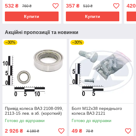
532
357
420
₴
₴
760 ₴
510 ₴
Купити
Купити
Акційні пропозиції та новинки
–30%
–30%
Привід колеса ВАЗ 2108-099,
Болт М12х38 переднього
2113-15 лев. в зб. (короткий)
колеса ВАЗ 2121
Готово до відправки
Готово до відправки
2 926
49
₴
₴
4 180 ₴
70 ₴