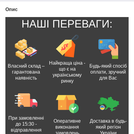
Опис
НАШІ ПЕРЕВАГИ:
Найкраща ціна -
Власний склад –
Будь-який спосіб
що є на
гарантована
оплати, зручний
українському
наявність
для Вас
ринку
При замовленні
Оперативне
Доставка в будь-
до 15:30 -
виконання
який регіон
відправлення
замовлень
України