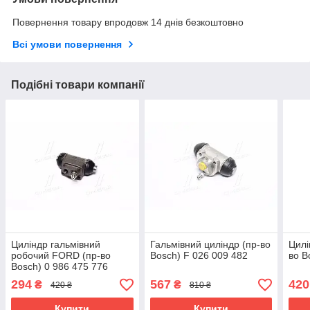
Повернення товару впродовж 14 днів безкоштовно
Всі умови повернення
Подібні товари компанії
Циліндр гальмівний
Гальмівний циліндр (пр-во
Цилі
робочий FORD (пр-во
Bosch) F 026 009 482
во B
Bosch) 0 986 475 776
294
567
420
₴
₴
420 ₴
810 ₴
Купити
Купити