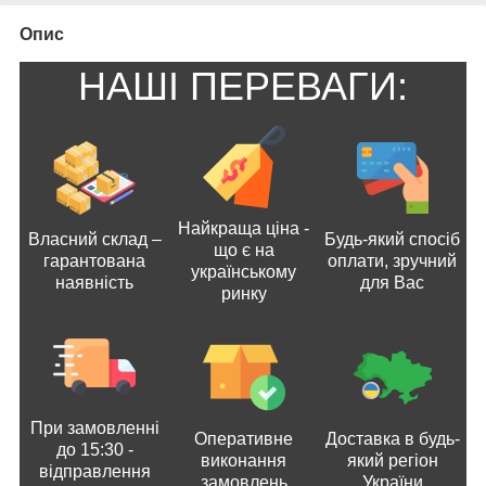
Опис
НАШІ ПЕРЕВАГИ:
Найкраща ціна -
Власний склад –
Будь-який спосіб
що є на
гарантована
оплати, зручний
українському
наявність
для Вас
ринку
При замовленні
Оперативне
Доставка в будь-
до 15:30 -
виконання
який регіон
відправлення
замовлень
України