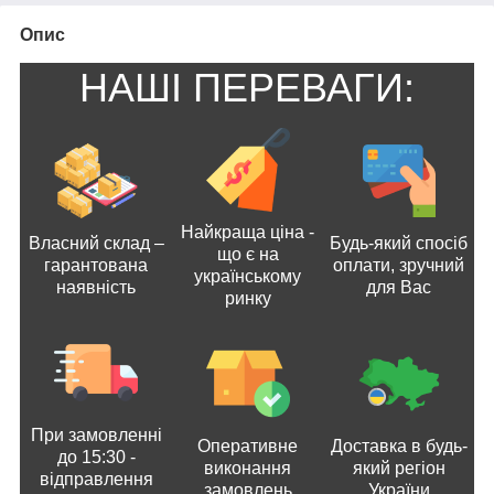
Опис
НАШІ ПЕРЕВАГИ:
Найкраща ціна -
Власний склад –
Будь-який спосіб
що є на
гарантована
оплати, зручний
українському
наявність
для Вас
ринку
При замовленні
Оперативне
Доставка в будь-
до 15:30 -
виконання
який регіон
відправлення
замовлень
України