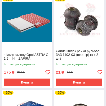
Сайлентблок рейки рульової
Фільтр салону Opel ASTRA G
ЗАЗ 1102-03 (шарнір) (к-т 2
1.6 I, H, I ZAFIRA
шт)
Готово до відправки
Готово до відправки
175
21
₴
₴
250 ₴
30 ₴
Купити
Купити
–30%
–30%