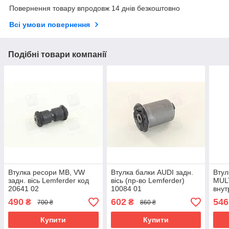
Повернення товару впродовж 14 днів безкоштовно
Всі умови повернення
Подібні товари компанії
Втулка ресори MB, VW
Втулка балки AUDI задн.
Втул
задн. вісь Lemferder код
вісь (пр-во Lemferder)
MULT
20641 02
10084 01
внут
3200
490
602
546
₴
₴
700 ₴
860 ₴
Купити
Купити