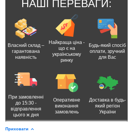
НАШІ ПЕРЕВАГИ:
Найкраща ціна -
Власний склад –
Будь-який спосіб
що є на
гарантована
оплати, зручний
українському
наявність
для Вас
ринку
При замовленні
Оперативне
Доставка в будь-
до 15:30 -
виконання
який регіон
відправлення
замовлень
України
цього ж дня
Приховати