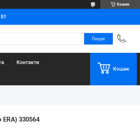
Кошик
151
та
Контакти
Кошик
о ERA) 330564