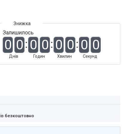
Залишилось
0
0
0
0
0
0
0
0
Днів
Годин
Хвилин
Секунд
нів
безкоштовно