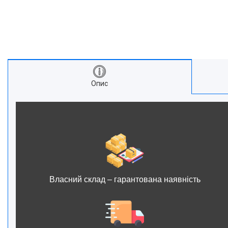
Опис
Власний склад – гарантована наявність