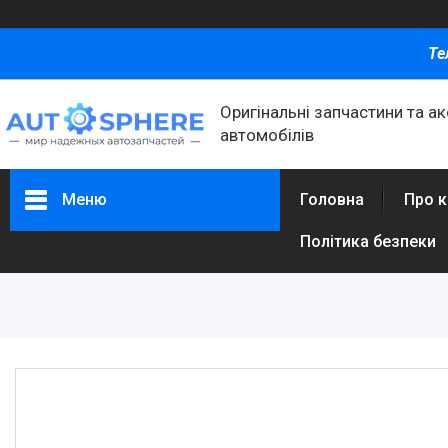
Те
Оригінальні запчастини та а
автомобілів
Меню
Головна
Про 
Політика безпеки
Каталог товаров
Автомобільні запчастини
Автоаксесуари
Оливи та автохімія
Каталог Запчастин
Корнева група