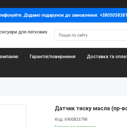
лефонуйте. Додамо подарунок до замовлення. +380505838
ксесуари для легкових
компанію
Гарантія/повернення
Доставка та опла
Датчик тиску масла (пр-в
Код:
6900833798