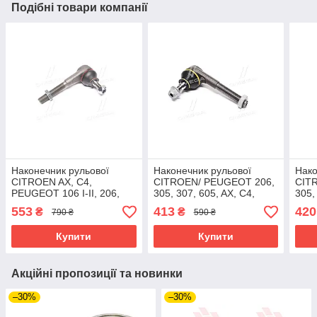
Подібні товари компанії
Наконечник рульової
Наконечник рульової
Нако
CITROEN AX, C4,
CITROEN/ PEUGEOT 206,
CIT
PEUGEOT 106 I-II, 206,
305, 307, 605, AX, C4,
305,
307 86 - SIDEM 53434
XANTIA, XM, SAXO Moog
XAN
553
413
420
₴
₴
790 ₴
590 ₴
PE-ES-5724
PE-
Купити
Купити
Акційні пропозиції та новинки
–30%
–30%