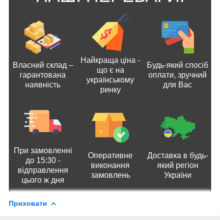
Найкраща ціна -
Власний склад –
Будь-який спосіб
що є на
гарантована
оплати, зручний
українському
наявність
для Вас
ринку
При замовленні
Оперативне
Доставка в будь-
до 15:30 -
виконання
який регіон
відправлення
замовлень
України
цього ж дня
Приховати