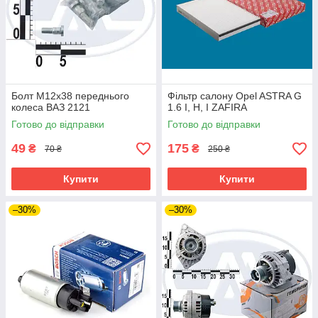
Болт М12х38 переднього
Фільтр салону Opel ASTRA G
колеса ВАЗ 2121
1.6 I, H, I ZAFIRA
Готово до відправки
Готово до відправки
49
175
₴
₴
70 ₴
250 ₴
Купити
Купити
–30%
–30%