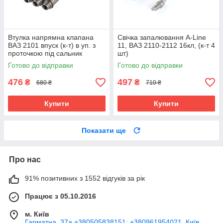
Втулка напрямна клапана
Свічка запалювання A-Line
ВАЗ 2101 впуск (к-т) в уп. з
11, ВАЗ 2110-2112 16кл, (к-т 4
проточкою під сальник
шт)
Готово до відправки
Готово до відправки
476
497
₴
₴
680 ₴
710 ₴
Купити
Купити
Показати ще
Про нас
91% позитивних з 1552 відгуків за рік
Працює з 05.10.2016
м. Київ
Гарматна, 37а +380505838151; +380961954021, Київ,