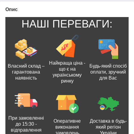
Опис
НАШІ ПЕРЕВАГИ:
Найкраща ціна -
Власний склад –
Будь-який спосіб
що є на
гарантована
оплати, зручний
українському
наявність
для Вас
ринку
При замовленні
Оперативне
Доставка в будь-
до 15:30 -
виконання
який регіон
відправлення
замовлень
України