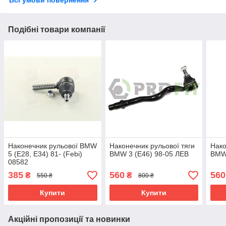
Подібні товари компанії
Наконечник рульової BMW
Наконечник рульової тяги
Нако
5 (E28, E34) 81- (Febi)
BMW 3 (E46) 98-05 ЛЕВ
BMW 
08582
385
560
560
₴
₴
550 ₴
800 ₴
Купити
Купити
Акційні пропозиції та новинки