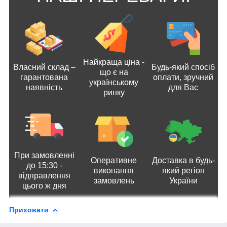
Найкраща ціна -
Власний склад –
Будь-який спосіб
що є на
гарантована
оплати, зручний
українському
наявність
для Вас
ринку
При замовленні
Оперативне
Доставка в будь-
до 15:30 -
виконання
який регіон
відправлення
замовлень
України
цього ж дня
Приховати