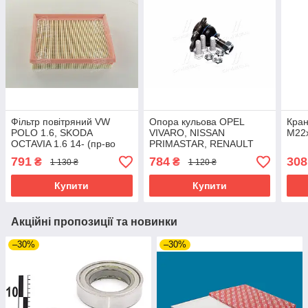
Фільтр повітряний VW
Опора кульова OPEL
Кра
POLO 1.6, SKODA
VIVARO, NISSAN
М22х
OCTAVIA 1.6 14- (пр-во
PRIMASTAR, RENAULT
MANN) C21014
TRAFIC II 01 - перед. міст
791
784
308
₴
₴
1 130 ₴
1 120 ₴
низ(Пр-во MEYLE) 16-16
010 0010
Купити
Купити
Акційні пропозиції та новинки
–30%
–30%