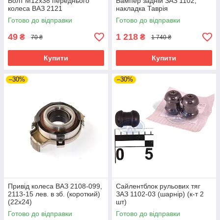
Болт М12х38 переднього
Бампер задній ЗАЗ 1102,
колеса ВАЗ 2121
накладка Таврія
Готово до відправки
Готово до відправки
49
1 218
₴
₴
70 ₴
1 740 ₴
Купити
Купити
–30%
–30%
Привід колеса ВАЗ 2108-099,
Сайлентблок рульових тяг
2113-15 лев. в зб. (короткий)
ЗАЗ 1102-03 (шарнір) (к-т 2
(22х24)
шт)
Готово до відправки
Готово до відправки