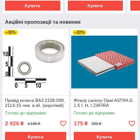
Купити
Купити
Акційні пропозиції та новинки
–30%
–30%
Привід колеса ВАЗ 2108-099,
Фільтр салону Opel ASTRA G
2113-15 лев. в зб. (короткий)
1.6 I, H, I ZAFIRA
Готово до відправки
Готово до відправки
2 926
175
₴
₴
4 180 ₴
250 ₴
Купити
Купити