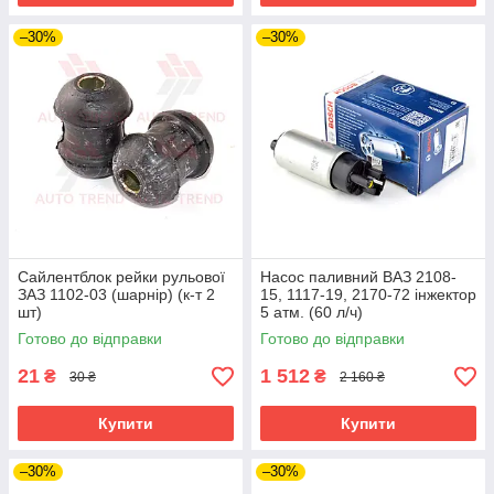
–30%
–30%
Сайлентблок рейки рульової
Насос паливний ВАЗ 2108-
ЗАЗ 1102-03 (шарнір) (к-т 2
15, 1117-19, 2170-72 інжектор
шт)
5 атм. (60 л/ч)
Готово до відправки
Готово до відправки
21
1 512
₴
₴
30 ₴
2 160 ₴
Купити
Купити
–30%
–30%