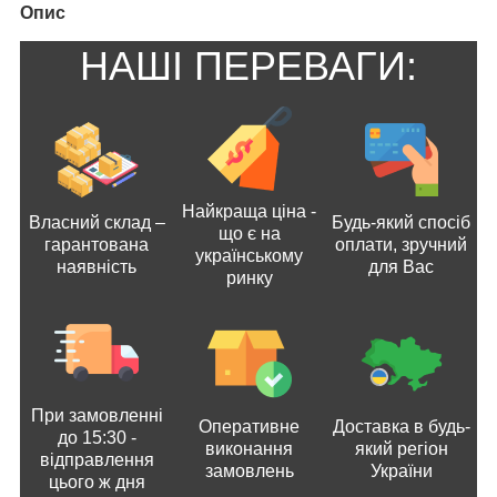
Опис
НАШІ ПЕРЕВАГИ:
Найкраща ціна -
Власний склад –
Будь-який спосіб
що є на
гарантована
оплати, зручний
українському
наявність
для Вас
ринку
При замовленні
Оперативне
Доставка в будь-
до 15:30 -
виконання
який регіон
відправлення
замовлень
України
цього ж дня