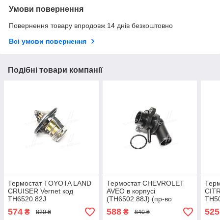
Умови повернення
Повернення товару впродовж 14 днів безкоштовно
Всі умови повернення
Подібні товари компанії
Термостат TOYOTA LAND
Термостат CHEVROLET
Тер
CRUISER Vernet код
AVEO в корпусі
CITR
TH6520.82J
(TH6502.88J) (пр-во
TH5
Vernet) TH6502P.88J
574
588
525
₴
₴
820 ₴
840 ₴