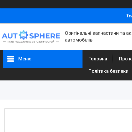
Те
Оригінальні запчастини та а
автомобілів
Меню
Головна
Про 
Політика безпеки
Каталог товаров
Автомобільні запчастини
Автоаксесуари
Оливи та автохімія
Каталог Запчастин
Корнева група