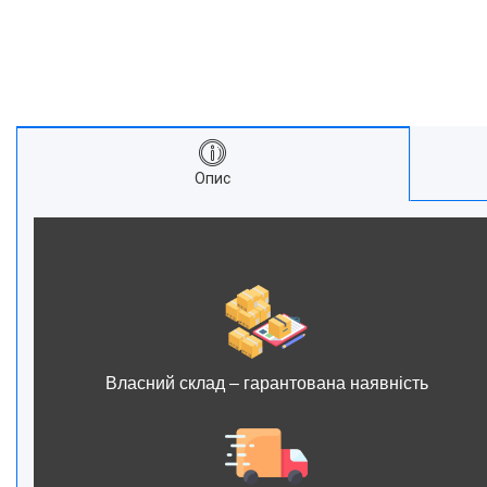
Опис
Власний склад – гарантована наявність