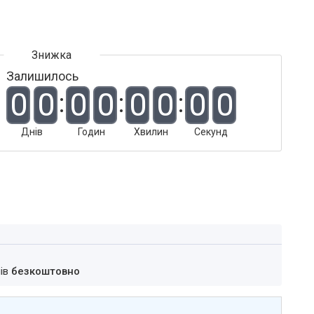
Залишилось
0
0
0
0
0
0
0
0
Днів
Годин
Хвилин
Секунд
нів
безкоштовно