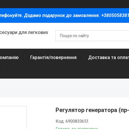
лефонуйте. Додамо подарунок до замовлення. +380505838
ксесуари для легкових
компанію
Гарантія/повернення
Доставка та опла
Регулятор генератора (пр
Код:
6900833651