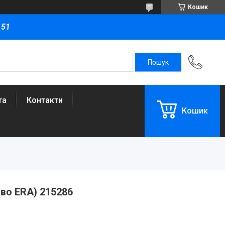
Кошик
151
та
Контакти
Кошик
-во ERA) 215286