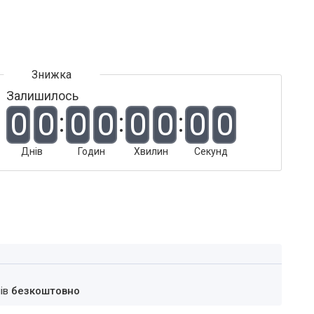
Залишилось
0
0
0
0
0
0
0
0
Днів
Годин
Хвилин
Секунд
нів
безкоштовно