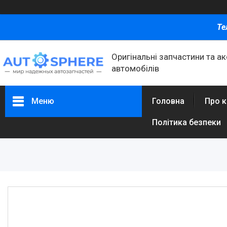
Те
Оригінальні запчастини та а
автомобілів
Меню
Головна
Про 
Політика безпеки
Каталог товаров
Автомобільні запчастини
Автоаксесуари
Оливи та автохімія
Каталог Запчастин
Корнева група