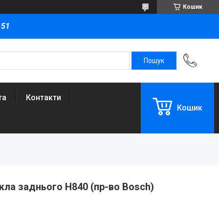
Кошик
151
та
Контакти
Кошик
кла заднього H840 (пр-во Bosch)