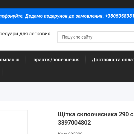
лефонуйте. Додамо подарунок до замовлення. +380505838
ксесуари для легкових
компанію
Гарантія/повернення
Доставка та опла
Щітка склоочисника 290 с
3397004802