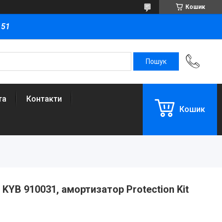
Кошик
151
та
Контакти
Кошик
 KYB 910031, амортизатор Protection Kit