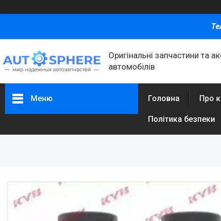
Те
Оригінальні запчастини та а
автомобілів
Меню
Головна
Про 
Політика безпеки
Каталог товаров
Автомобільні запчастини
Автоаксесуари
Оливи та автохімія
Каталог Запчастин
Корнева група