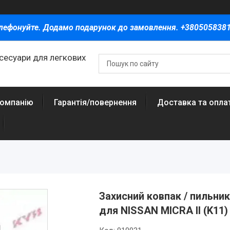
лефонуйте. Додамо подарунок до замовлення. +380505838
ксесуари для легкових
компанію
Гарантія/повернення
Доставка та опла
Захисний ковпак / пильник
для NISSAN MICRA II (K11)