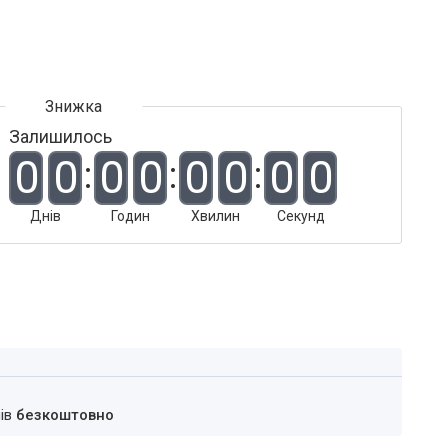
Залишилось
0
0
0
0
0
0
0
0
Днів
Годин
Хвилин
Секунд
нів
безкоштовно