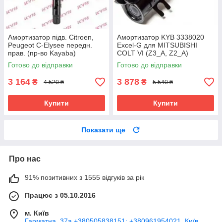
Амортизатор підв. Citroen,
Амортизатор KYB 3338020
Peugeot C-Elysee передн.
Excel-G для MITSUBISHI
прав. (пр-во Kayaba)
COLT VI (Z3_A, Z2_A)
Готово до відправки
Готово до відправки
3 164
3 878
₴
₴
4 520 ₴
5 540 ₴
Купити
Купити
Показати ще
Про нас
91% позитивних з 1555 відгуків за рік
Працює з 05.10.2016
м. Київ
Гарматна, 37а +380505838151; +380961954021, Київ,