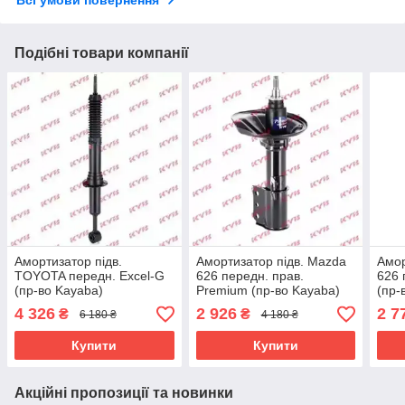
Подібні товари компанії
Амортизатор підв.
Амортизатор підв. Mazda
Амор
TOYOTA передн. Excel-G
626 передн. прав.
626 
(пр-во Kayaba)
Premium (пр-во Kayaba)
(пр-
4 326
2 926
2 7
₴
₴
6 180 ₴
4 180 ₴
Купити
Купити
Акційні пропозиції та новинки