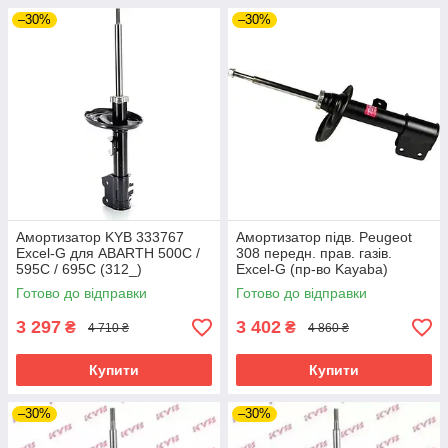
–30%
–30%
Амортизатор KYB 333767
Амортизатор підв. Peugeot
Excel-G для ABARTH 500C /
308 передн. прав. газів.
595C / 695C (312_)
Excel-G (пр-во Kayaba)
Готово до відправки
Готово до відправки
3 297
3 402
₴
₴
4 710 ₴
4 860 ₴
Купити
Купити
–30%
–30%