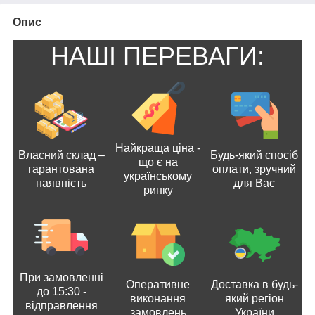
Опис
НАШІ ПЕРЕВАГИ:
Найкраща ціна -
Власний склад –
Будь-який спосіб
що є на
гарантована
оплати, зручний
українському
наявність
для Вас
ринку
При замовленні
Оперативне
Доставка в будь-
до 15:30 -
виконання
який регіон
відправлення
замовлень
України