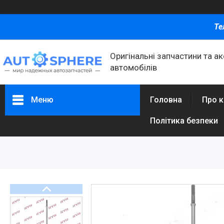
Те
Оригінальні запчастини та а
автомобілів
Меню
Головна
Про 
Політика безпеки
Каталог товаров
Автомобільні запчастини
Автоаксесуари
Оливи та автохімія
Каталог Запчастин
Корнева група