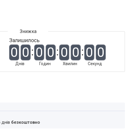
Залишилось
0
0
0
0
0
0
0
0
Днів
Годин
Хвилин
Секунд
4 днів
безкоштовно