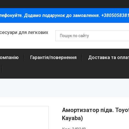
лефонуйте. Додамо подарунок до замовлення. +380505838
ксесуари для легкових
компанію
Гарантія/повернення
Доставка та опла
Амортизатор підв. Toyota
Kayaba)