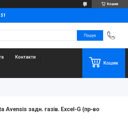
Кошик
151
та
Контакти
Кошик
 Avensis задн. газів. Excel-G (пр-во