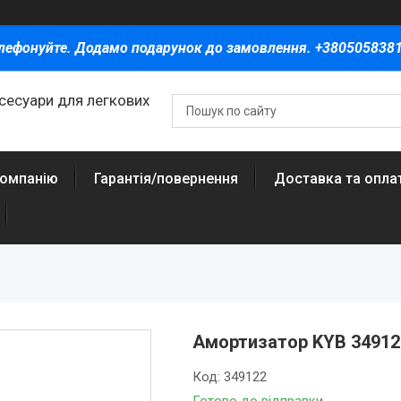
лефонуйте. Додамо подарунок до замовлення. +380505838
ксесуари для легкових
компанію
Гарантія/повернення
Доставка та опла
Амортизатор KYB 349122
Код:
349122