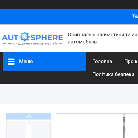
Те
Оригінальні запчастини та а
автомобілів
Меню
Головна
Про 
Політика безпеки
Каталог товаров
Автомобільні запчастини
Автоаксесуари
Оливи та автохімія
Каталог Запчастин
Корнева група