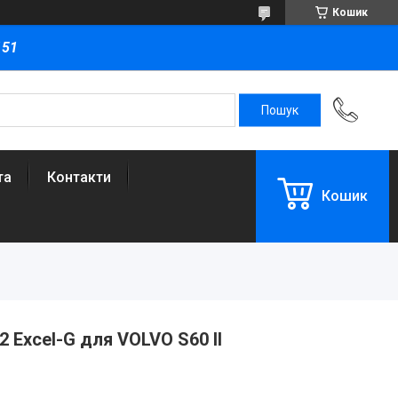
Кошик
151
та
Контакти
Кошик
 Excel-G для VOLVO S60 II