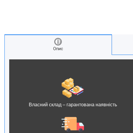
Опис
Власний склад – гарантована наявність