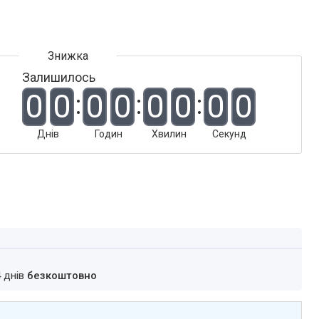
Залишилось
0
0
0
0
0
0
0
0
Днів
Годин
Хвилин
Секунд
4 днів
безкоштовно