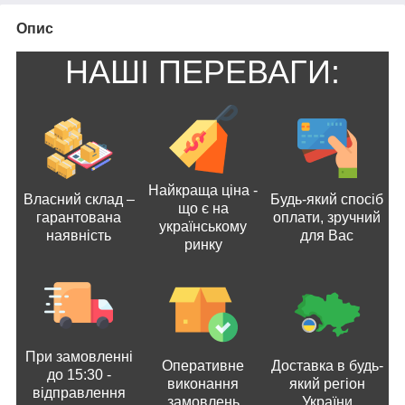
Опис
НАШІ ПЕРЕВАГИ:
Найкраща ціна -
Власний склад –
Будь-який спосіб
що є на
гарантована
оплати, зручний
українському
наявність
для Вас
ринку
При замовленні
Оперативне
Доставка в будь-
до 15:30 -
виконання
який регіон
відправлення
замовлень
України