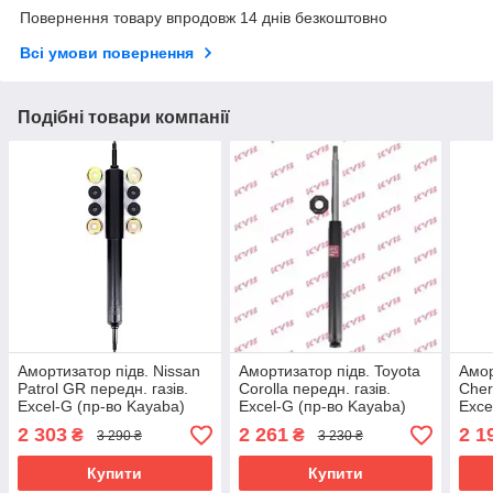
Повернення товару впродовж 14 днів безкоштовно
Всі умови повернення
Подібні товари компанії
Амортизатор підв. Nissan
Амортизатор підв. Toyota
Амор
Patrol GR передн. газів.
Corolla передн. газів.
Cher
Excel-G (пр-во Kayaba)
Excel-G (пр-во Kayaba)
Exce
2 303
2 261
2 1
₴
₴
3 290 ₴
3 230 ₴
Купити
Купити