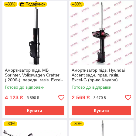
–30%
Подарунок
–30%
Амортизатор підв. MB
Амортизатор підв. Hyundai
Sprinter, Volkswagen Crafter
Accent задн. прав. газів.
(.2006-), передн. газів. Excel-
Excel-G (пр-во Kayaba)
G (пр-во Kayaba)
Готово до відправки
Готово до відправки
4 123
2 569
₴
₴
5 890 ₴
3 670 ₴
Купити
Купити
–30%
–30%