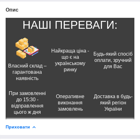
Опис
НАШІ ПЕРЕВАГИ:
Найкраща ціна -
Будь-який спосіб
що є на
оплати, зручний
українському
Власний склад –
для Вас
ринку
гарантована
наявність
При замовленні
Оперативне
Доставка в будь-
до 15:30 -
виконання
який регіон
відправлення
замовлень
України
цього ж дня
Приховати