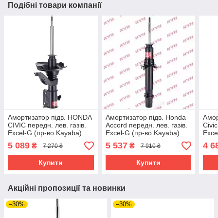
Подібні товари компанії
Амортизатор підв. HONDA
Амортизатор підв. Honda
Амор
CIVIC передн. лев. газів.
Accord передн. лев. газів.
Civi
Excel-G (пр-во Kayaba)
Excel-G (пр-во Kayaba)
Exce
5 089
5 537
4 6
₴
₴
7 270 ₴
7 910 ₴
Купити
Купити
Акційні пропозиції та новинки
–30%
–30%