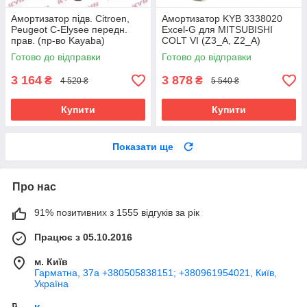
Амортизатор підв. Citroen,
Амортизатор KYB 3338020
Peugeot C-Elysee передн.
Excel-G для MITSUBISHI
прав. (пр-во Kayaba)
COLT VI (Z3_A, Z2_A)
Готово до відправки
Готово до відправки
3 164
3 878
₴
₴
4 520 ₴
5 540 ₴
Купити
Купити
Показати ще
Про нас
91% позитивних з 1555 відгуків за рік
Працює з 05.10.2016
м. Київ
Гарматна, 37а +380505838151; +380961954021, Київ,
Україна