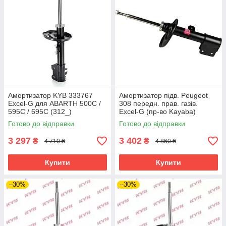
Амортизатор KYB 333767
Амортизатор підв. Peugeot
Excel-G для ABARTH 500C /
308 передн. прав. газів.
595C / 695C (312_)
Excel-G (пр-во Kayaba)
Готово до відправки
Готово до відправки
3 297
3 402
₴
₴
4 710 ₴
4 860 ₴
Купити
Купити
–30%
–30%