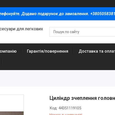
лефонуйте. Додамо подарунок до замовлення. +380505838
ксесуари для легкових
компанію
Гарантія/повернення
Доставка та опла
Циліндр зчеплення головн
Код:
44351119105