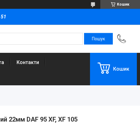
Кошик
151
та
Контакти
Кошик
ий 22мм DAF 95 XF, XF 105