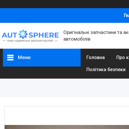
Те
Оригінальні запчастини та а
автомобілів
Меню
Головна
Про 
Політика безпеки
Каталог товаров
Автомобільні запчастини
Автоаксесуари
Оливи та автохімія
Каталог Запчастин
Корнева група