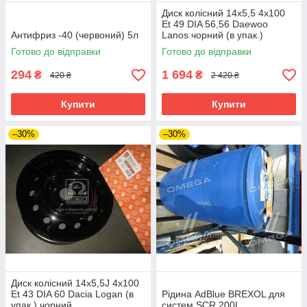
Диск колісний 14х5,5 4x100
Et 49 DIA 56,56 Daewoo
Антифриз -40 (червоний) 5л
Lanos чорний (в упак.)
Готово до відправки
Готово до відправки
294
1 694
₴
₴
420 ₴
2 420 ₴
Купити
Купити
–30%
–30%
Диск колісний 14х5,5J 4x100
Et 43 DIA 60 Dacia Logan (в
Рідина AdBlue BREXOL для
упак.) чорний
систем SCR 200L