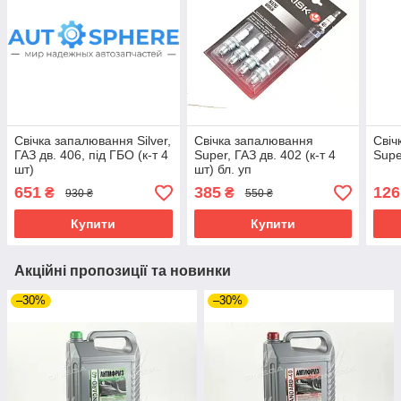
Свічка запалювання Silver,
Свічка запалювання
Свіч
ГАЗ дв. 406, під ГБО (к-т 4
Super, ГАЗ дв. 402 (к-т 4
Supe
шт)
шт) бл. уп
651
385
126
₴
₴
930 ₴
550 ₴
Купити
Купити
Акційні пропозиції та новинки
–30%
–30%