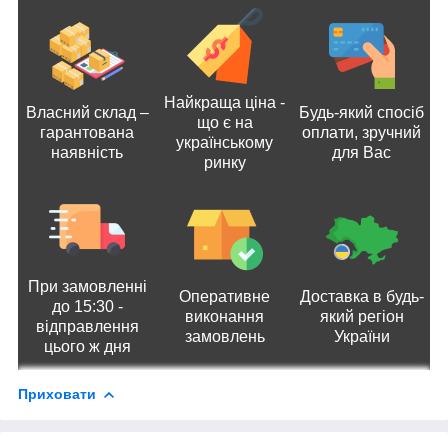
Найкраща ціна -
Власний склад –
Будь-який спосіб
що є на
гарантована
оплати, зручний
українському
наявність
для Вас
ринку
При замовленні
Оперативне
Доставка в будь-
до 15:30 -
виконання
який регіон
відправлення
замовлень
України
цього ж дня
Приховати