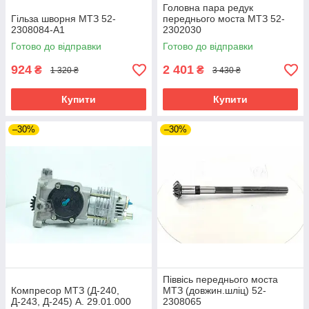
Головна пара редук
Гільза шворня МТЗ 52-
переднього моста МТЗ 52-
2308084-A1
2302030
Готово до відправки
Готово до відправки
924
2 401
₴
₴
1 320 ₴
3 430 ₴
Купити
Купити
–30%
–30%
Піввісь переднього моста
Компресор МТЗ (Д-240,
МТЗ (довжин.шліц) 52-
Д-243, Д-245) А. 29.01.000
2308065