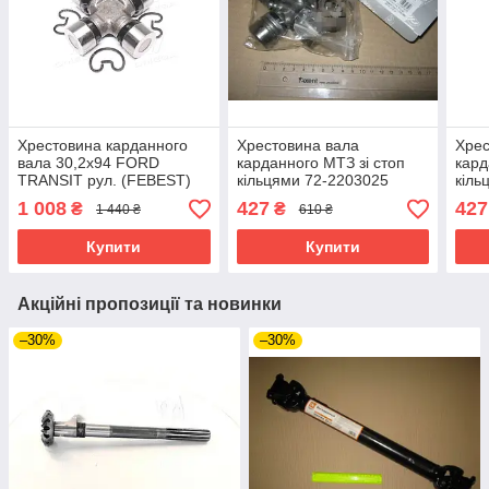
Хрестовина карданного
Хрестовина вала
Хрес
вала 30,2x94 FORD
карданного МТЗ зі стоп
кард
TRANSIT рул. (FEBEST)
кільцями 72-2203025
кіль
код ASN-A60R
220
1 008
427
427
₴
₴
1 440 ₴
610 ₴
Купити
Купити
Акційні пропозиції та новинки
–30%
–30%