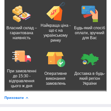
Найкраща ціна -
Власний склад –
Будь-який спосіб
що є на
гарантована
оплати, зручний
українському
наявність
для Вас
ринку
При замовленні
Оперативне
Доставка в будь-
до 15:30 -
виконання
який регіон
відправлення
замовлень
України
цього ж дня
Приховати