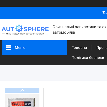
Те
Оригінальні запчастини та а
автомобілів
Меню
Головна
Про 
Політика безпеки
Каталог товаров
Автомобільні запчастини
Автоаксесуари
Оливи та автохімія
Каталог Запчастин
Корнева група