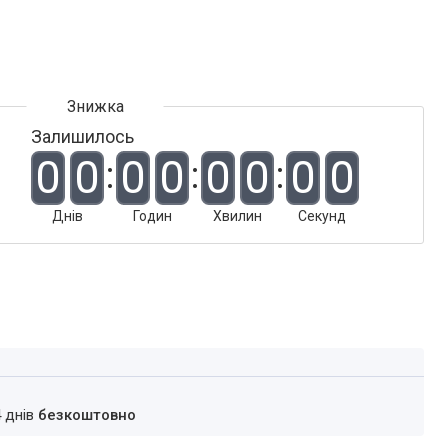
Залишилось
0
0
0
0
0
0
0
0
Днів
Годин
Хвилин
Секунд
4 днів
безкоштовно