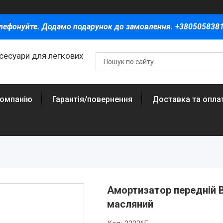
лефонуйте. Додамо подарунок до замовлення. +380505838
ксесуари для легкових
компанію
Гарантія/повернення
Доставка та опла
Амортизатор передній В
масляний