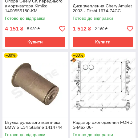
Опора Geely CK переднього
амортизатора Kimiko
Диск зчеплення Chery Amulet
1400555180-KM
2003 - Fitshi 1674-74CC
Готово до відправки
Готово до відправки
4 151
1 512
₴
₴
5 930 ₴
2 160 ₴
Купити
Купити
–30%
–30%
Втулка рульового маятника
Радіатор охолодження FORD
BMW 5 E34 Starline 1414744
S-Max 06-
Готово до відправки
Готово до відправки