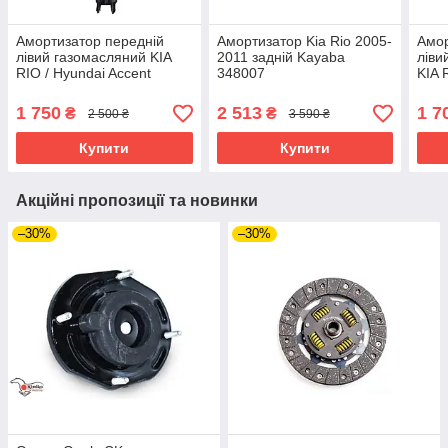
Амортизатор передній
Амортизатор Kia Rio 2005-
Амор
лівий газомасляний KIA
2011 задній Kayaba
ліви
RIO / Hyundai Accent
348007
KIA R
2011>>
1 750
2 513
1 7
₴
₴
2 500 ₴
3 590 ₴
Купити
Купити
Акційні пропозиції та новинки
–30%
–30%