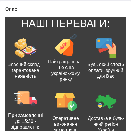
Опис
НАШІ ПЕРЕВАГИ:
Найкраща ціна -
Власний склад –
Будь-який спосіб
що є на
гарантована
оплати, зручний
українському
наявність
для Вас
ринку
При замовленні
Оперативне
Доставка в будь-
до 15:30 -
виконання
який регіон
відправлення
замовлень
України