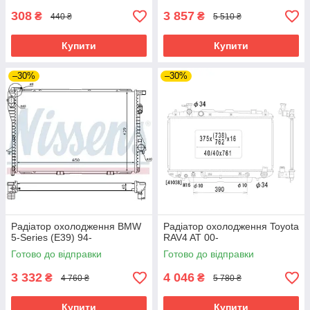
308
3 857
₴
₴
440 ₴
5 510 ₴
Купити
Купити
–30%
–30%
Радіатор охолодження BMW
Радіатор охолодження Toyota
5-Series (E39) 94-
RAV4 AT 00-
Готово до відправки
Готово до відправки
3 332
4 046
₴
₴
4 760 ₴
5 780 ₴
Купити
Купити