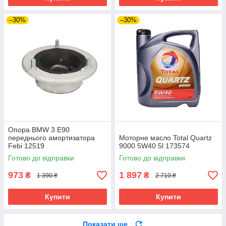
–30%
–30%
Опора BMW 3 E90
переднього амортизатора
Моторне масло Total Quartz
Febi 12519
9000 5W40 5l 173574
Готово до відправки
Готово до відправки
973
1 897
₴
₴
1 390 ₴
2 710 ₴
Купити
Купити
Показати ще