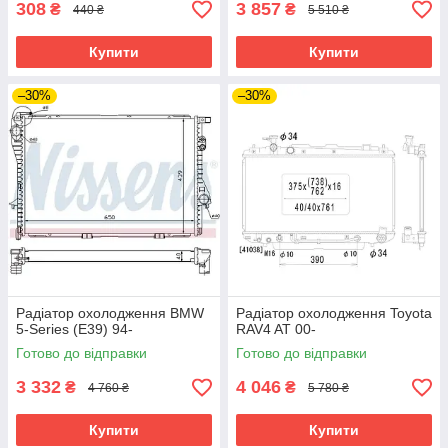
308
3 857
₴
₴
440 ₴
5 510 ₴
Купити
Купити
–30%
–30%
Радіатор охолодження BMW
Радіатор охолодження Toyota
5-Series (E39) 94-
RAV4 AT 00-
Готово до відправки
Готово до відправки
3 332
4 046
₴
₴
4 760 ₴
5 780 ₴
Купити
Купити