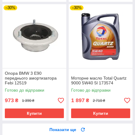
–30%
–30%
Опора BMW 3 E90
переднього амортизатора
Моторне масло Total Quartz
Febi 12519
9000 5W40 5l 173574
Готово до відправки
Готово до відправки
973
1 897
₴
₴
1 390 ₴
2 710 ₴
Купити
Купити
Показати ще