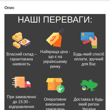
Опис
НАШІ ПЕРЕВАГИ:
Найкраща ціна -
Власний склад –
Будь-який спосіб
що є на
гарантована
оплати, зручний
українському
наявність
для Вас
ринку
При замовленні
Оперативне
Доставка в будь-
до 15:30 -
виконання
який регіон
відправлення
замовлень
України