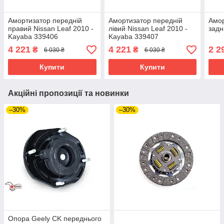
Амортизатор передній
Амортизатор передній
Амор
правий Nissan Leaf 2010 -
лівий Nissan Leaf 2010 -
задн
Kayaba 339406
Kayaba 339407
4 221
4 221
2 2
₴
₴
6 030 ₴
6 030 ₴
Купити
Купити
Акційні пропозиції та новинки
–30%
–30%
Опора Geely CK переднього