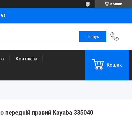
Кошик
151
та
Контакти
Кошик
o передній правий Kayaba 335040