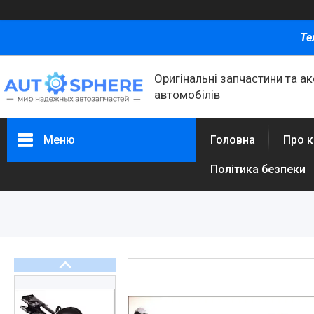
Те
Оригінальні запчастини та а
автомобілів
Меню
Головна
Про 
Політика безпеки
Каталог товаров
Автомобільні запчастини
Автоаксесуари
Оливи та автохімія
Каталог Запчастин
Корнева група