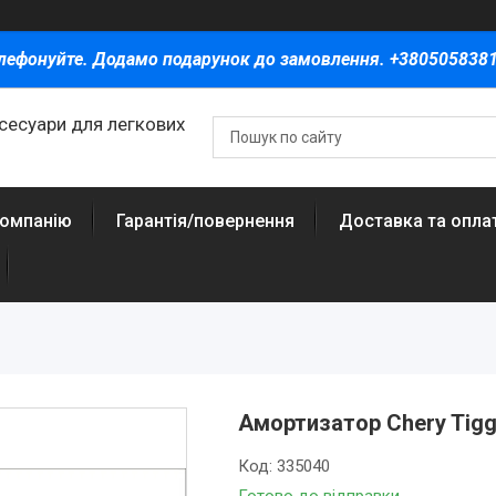
лефонуйте. Додамо подарунок до замовлення. +380505838
ксесуари для легкових
компанію
Гарантія/повернення
Доставка та опла
Амортизатор Chery Tigg
Код:
335040