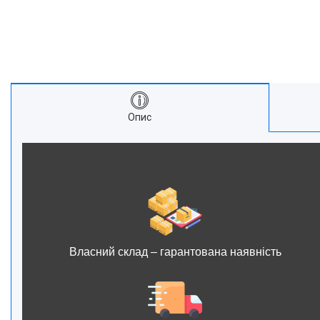
Опис
Власний склад – гарантована наявність