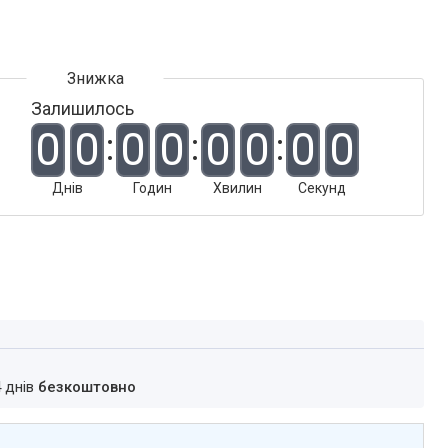
Залишилось
0
0
0
0
0
0
0
0
Днів
Годин
Хвилин
Секунд
4 днів
безкоштовно