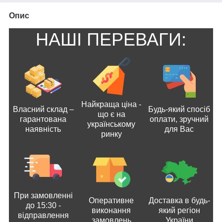
Опис
НАШІ ПЕРЕВАГИ:
Найкраща ціна -
Власний склад –
Будь-який спосіб
що є на
гарантована
оплати, зручний
українському
наявність
для Вас
ринку
При замовленні
Оперативне
Доставка в будь-
до 15:30 -
виконання
який регіон
відправлення
замовлень
України