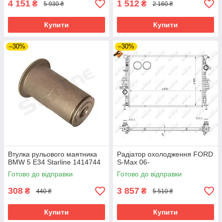
4 151
1 512
₴
₴
5 930 ₴
2 160 ₴
Купити
Купити
–30%
–30%
Втулка рульового маятника
Радіатор охолодження FORD
BMW 5 E34 Starline 1414744
S-Max 06-
Готово до відправки
Готово до відправки
308
3 857
₴
₴
440 ₴
5 510 ₴
Купити
Купити