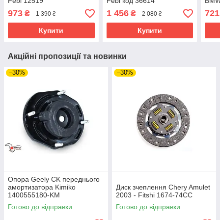
Febi 12519
Febi код 36614
BM
(E46
973
1 456
721
₴
₴
1 390 ₴
2 080 ₴
(E39
Купити
Купити
Акційні пропозиції та новинки
–30%
–30%
Опора Geely CK переднього
амортизатора Kimiko
Диск зчеплення Chery Amulet
1400555180-KM
2003 - Fitshi 1674-74CC
Готово до відправки
Готово до відправки