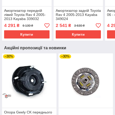
Амортизатор передній
Амортизатор задній Toyota
Амор
лівий Toyota Rav 4 2005-
Rav 4 2005-2013 Kayaba
06 -
2013 Kayaba 339032
349024
4 291
2 541
4 2
₴
₴
6 130 ₴
3 630 ₴
Купити
Купити
Акційні пропозиції та новинки
–30%
–30%
Опора Geely CK переднього