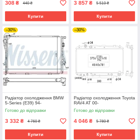
308
3 857
₴
₴
440 ₴
5 510 ₴
Купити
Купити
–30%
–30%
Радіатор охолодження BMW
Радіатор охолодження Toyota
5-Series (E39) 94-
RAV4 AT 00-
Готово до відправки
Готово до відправки
3 332
4 046
₴
₴
4 760 ₴
5 780 ₴
Купити
Купити