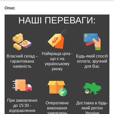
Опис
НАШІ ПЕРЕВАГИ:
Найкраща ціна -
Власний склад –
Будь-який спосіб
що є на
гарантована
оплати, зручний
українському
наявність
для Вас
ринку
При замовленні
Оперативне
Доставка в будь-
до 15:30 -
виконання
який регіон
відправлення
замовлень
України