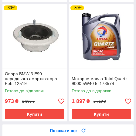
–30%
–30%
Опора BMW 3 E90
переднього амортизатора
Моторне масло Total Quartz
Febi 12519
9000 5W40 5l 173574
Готово до відправки
Готово до відправки
973
1 897
₴
₴
1 390 ₴
2 710 ₴
Купити
Купити
Показати ще