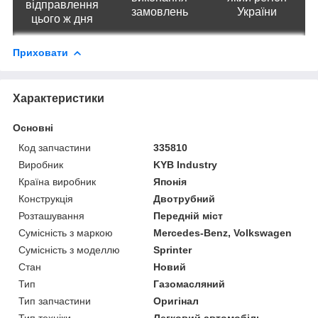
відправлення
замовлень
України
цього ж дня
Приховати
Характеристики
Основні
Код запчастини
335810
Виробник
KYB Industry
Країна виробник
Японія
Конструкція
Двотрубний
Розташування
Передній міст
Сумісність з маркою
Mercedes-Benz, Volkswagen
Сумісність з моделлю
Sprinter
Стан
Новий
Тип
Газомасляний
Тип запчастини
Оригінал
Тип техніки
Легковий автомобіль