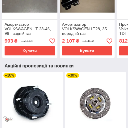
Амортизатор
Амортизатор
Про
VOLKSWAGEN LT 28-46,
VOLKSWAGEN LT28, 35
Volk
96 - задній газ
передній газ
TDI
903
2 107
812
₴
₴
1 290 ₴
3 010 ₴
Купити
Купити
Акційні пропозиції та новинки
–30%
–30%