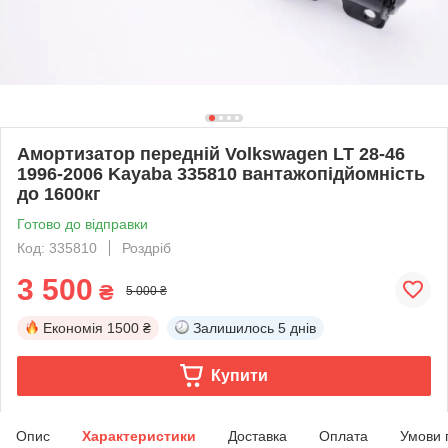
Амортизатор передній Volkswagen LT 28-46
1996-2006 Kayaba 335810 вантажопідйомність
до 1600кг
Готово до відправки
Код: 335810
Роздріб
3 500
₴
5 000 ₴
Економія
1500 ₴
Залишилось
5 днів
Купити
Опис
Характеристики
Доставка
Оплата
Умови 