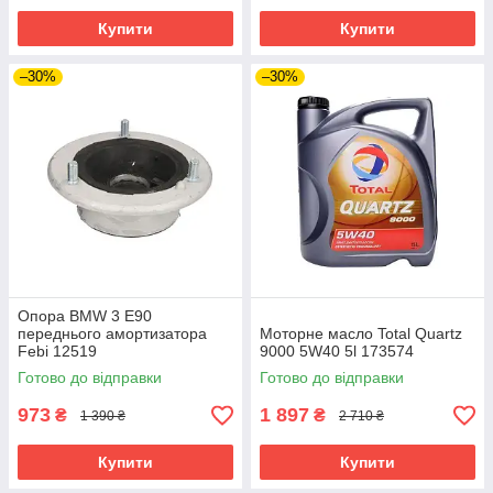
Купити
Купити
–30%
–30%
Опора BMW 3 E90
переднього амортизатора
Моторне масло Total Quartz
Febi 12519
9000 5W40 5l 173574
Готово до відправки
Готово до відправки
973
1 897
₴
₴
1 390 ₴
2 710 ₴
Купити
Купити