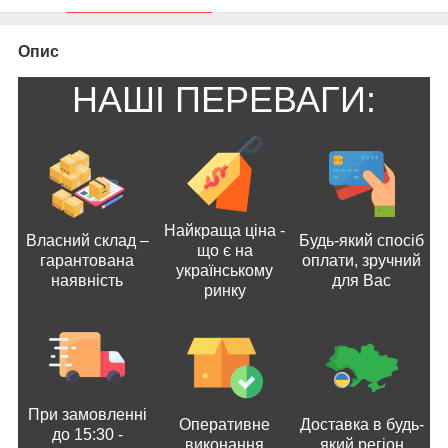
Опис
НАШІ ПЕРЕВАГИ:
Найкраща ціна -
Власний склад –
Будь-який спосіб
що є на
гарантована
оплати, зручний
українському
наявність
для Вас
ринку
При замовленні
Оперативне
Доставка в будь-
до 15:30 -
виконання
який регіон