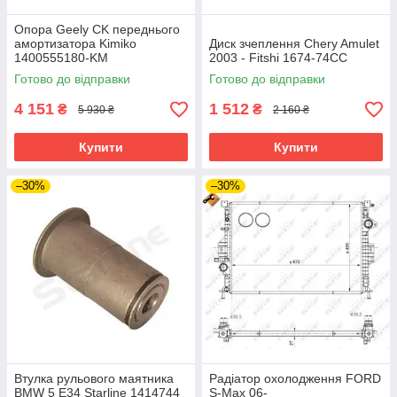
Опора Geely CK переднього
амортизатора Kimiko
Диск зчеплення Chery Amulet
1400555180-KM
2003 - Fitshi 1674-74CC
Готово до відправки
Готово до відправки
4 151
1 512
₴
₴
5 930 ₴
2 160 ₴
Купити
Купити
–30%
–30%
Втулка рульового маятника
Радіатор охолодження FORD
BMW 5 E34 Starline 1414744
S-Max 06-