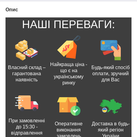
Опис
НАШІ ПЕРЕВАГИ:
Найкраща ціна -
Власний склад –
Будь-який спосіб
що є на
гарантована
оплати, зручний
українському
наявність
для Вас
ринку
При замовленні
Оперативне
Доставка в будь-
до 15:30 -
виконання
який регіон
відправлення
замовлень
України