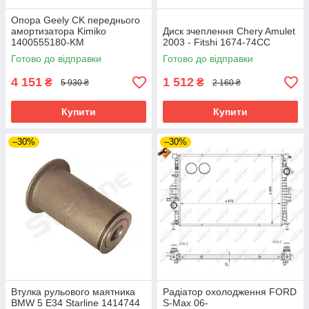
Опора Geely CK переднього
амортизатора Kimiko
Диск зчеплення Chery Amulet
1400555180-KM
2003 - Fitshi 1674-74CC
Готово до відправки
Готово до відправки
4 151
1 512
₴
₴
5 930 ₴
2 160 ₴
Купити
Купити
–30%
–30%
Втулка рульового маятника
Радіатор охолодження FORD
BMW 5 E34 Starline 1414744
S-Max 06-