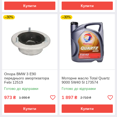
Купити
Купити
–30%
–30%
Опора BMW 3 E90
переднього амортизатора
Моторне масло Total Quartz
Febi 12519
9000 5W40 5l 173574
Готово до відправки
Готово до відправки
973
1 897
₴
₴
1 390 ₴
2 710 ₴
Купити
Купити