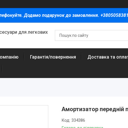
лефонуйте. Додамо подарунок до замовлення. +380505838
ксесуари для легкових
компанію
Гарантія/повернення
Доставка та опла
Амортизатор передній п
Код:
334386