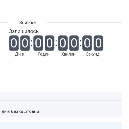
Залишилось
0
0
0
0
0
0
0
0
Днів
Годин
Хвилин
Секунд
4 днів
безкоштовно