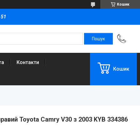
Кошик
151
та
Контакти
Кошик
равий Toyota Camry V30 з 2003 KYB 334386