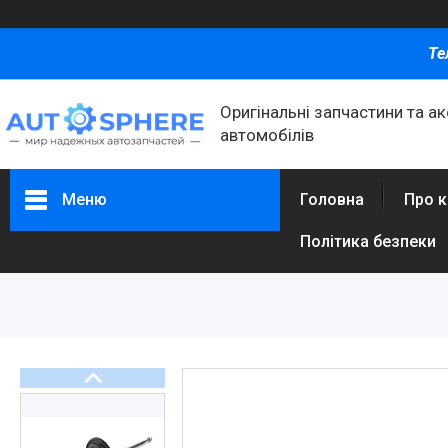
Те
Оригінальні запчастини та а
автомобілів
Меню
Головна
Про 
Політика безпеки
Каталог товаров
Автомобільні запчастини
Автоаксесуари
Оливи та автохімія
Каталог Запчастин
Корнева група