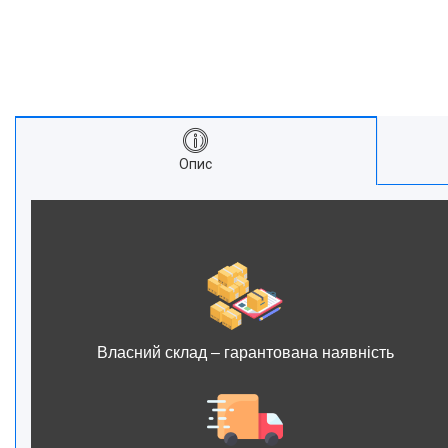
Опис
Власний склад – гарантована наявність