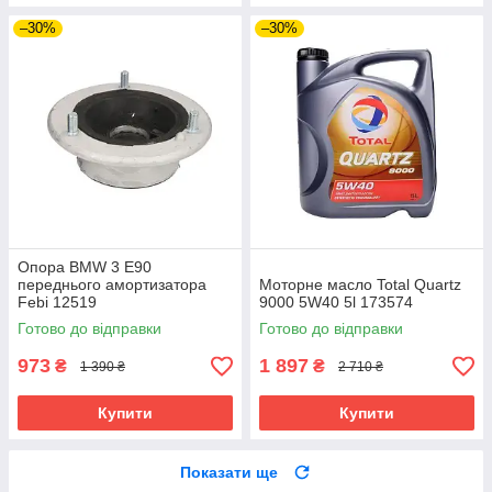
–30%
–30%
Опора BMW 3 E90
переднього амортизатора
Моторне масло Total Quartz
Febi 12519
9000 5W40 5l 173574
Готово до відправки
Готово до відправки
973
1 897
₴
₴
1 390 ₴
2 710 ₴
Купити
Купити
Показати ще