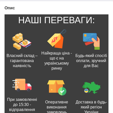
Опис
НАШІ ПЕРЕВАГИ:
Найкраща ціна -
Власний склад –
Будь-який спосіб
що є на
гарантована
оплати, зручний
українському
наявність
для Вас
ринку
При замовленні
Оперативне
Доставка в будь-
до 15:30 -
виконання
який регіон
відправлення
замовлень
України