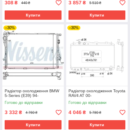
308
3 857
₴
₴
440 ₴
5 510 ₴
Купити
Купити
–30%
–30%
Радіатор охолодження BMW
Радіатор охолодження Toyota
5-Series (E39) 94-
RAV4 AT 00-
Готово до відправки
Готово до відправки
3 332
4 046
₴
₴
4 760 ₴
5 780 ₴
Купити
Купити