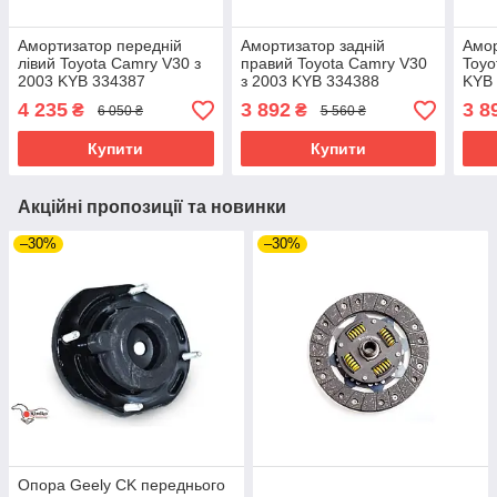
Амортизатор передній
Амортизатор задній
Амор
лівий Toyota Camry V30 з
правий Toyota Camry V30
Toyo
2003 KYB 334387
з 2003 KYB 334388
KYB
4 235
3 892
3 8
₴
₴
6 050 ₴
5 560 ₴
Купити
Купити
Акційні пропозиції та новинки
–30%
–30%
Опора Geely CK переднього