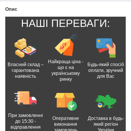
Опис
НАШІ ПЕРЕВАГИ:
Найкраща ціна -
Власний склад –
Будь-який спосіб
що є на
гарантована
оплати, зручний
українському
наявність
для Вас
ринку
При замовленні
Оперативне
Доставка в будь-
до 15:30 -
виконання
який регіон
відправлення
замовлень
України