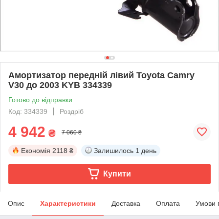
Амортизатор передній лівий Toyota Camry
V30 до 2003 KYB 334339
Готово до відправки
Код: 334339
Роздріб
4 942
₴
7 060 ₴
Економія
2118 ₴
Залишилось
1 день
Купити
Опис
Характеристики
Доставка
Оплата
Умови 