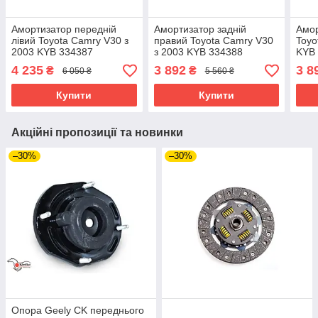
Амортизатор передній
Амортизатор задній
Амор
лівий Toyota Camry V30 з
правий Toyota Camry V30
Toyo
2003 KYB 334387
з 2003 KYB 334388
KYB
4 235
3 892
3 8
₴
₴
6 050 ₴
5 560 ₴
Купити
Купити
Акційні пропозиції та новинки
–30%
–30%
Опора Geely CK переднього