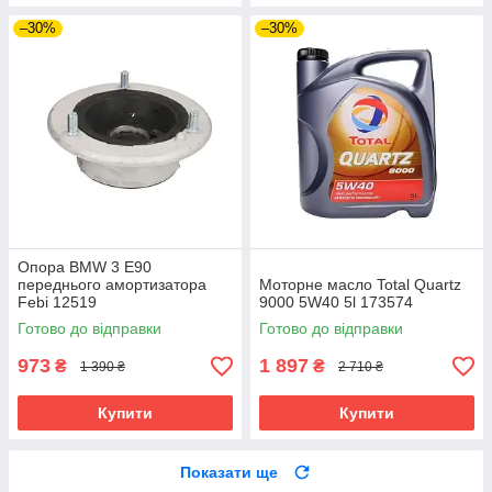
–30%
–30%
Опора BMW 3 E90
переднього амортизатора
Моторне масло Total Quartz
Febi 12519
9000 5W40 5l 173574
Готово до відправки
Готово до відправки
973
1 897
₴
₴
1 390 ₴
2 710 ₴
Купити
Купити
Показати ще