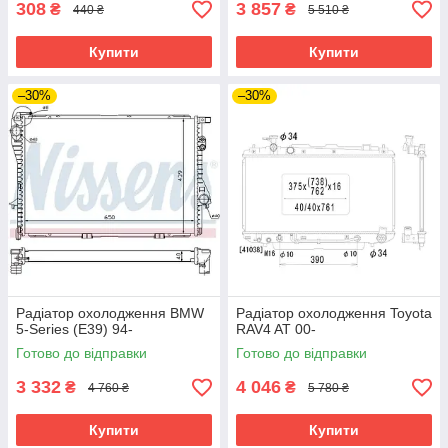
308
3 857
₴
₴
440 ₴
5 510 ₴
Купити
Купити
–30%
–30%
Радіатор охолодження BMW
Радіатор охолодження Toyota
5-Series (E39) 94-
RAV4 AT 00-
Готово до відправки
Готово до відправки
3 332
4 046
₴
₴
4 760 ₴
5 780 ₴
Купити
Купити