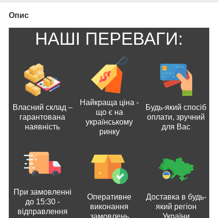
Опис
НАШІ ПЕРЕВАГИ:
Найкраща ціна -
Власний склад –
Будь-який спосіб
що є на
гарантована
оплати, зручний
українському
наявність
для Вас
ринку
При замовленні
Оперативне
Доставка в будь-
до 15:30 -
виконання
який регіон
відправлення
замовлень
України