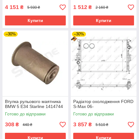
4 151
1 512
₴
₴
5 930 ₴
2 160 ₴
Купити
Купити
–30%
–30%
Втулка рульового маятника
Радіатор охолодження FORD
BMW 5 E34 Starline 1414744
S-Max 06-
Готово до відправки
Готово до відправки
308
3 857
₴
₴
440 ₴
5 510 ₴
Купити
Купити