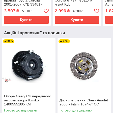
правий Toyota Corolla
Corolla 87-97 передній
ліви
2001-2007 KYB 334817
лівий Kyb
Auri
3 507
2 996
1 8
₴
₴
5 010 ₴
4 280 ₴
Купити
Купити
Акційні пропозиції та новинки
–30%
–30%
Опора Geely CK переднього
амортизатора Kimiko
Диск зчеплення Chery Amulet
1400555180-KM
2003 - Fitshi 1674-74CC
Готово до відправки
Готово до відправки