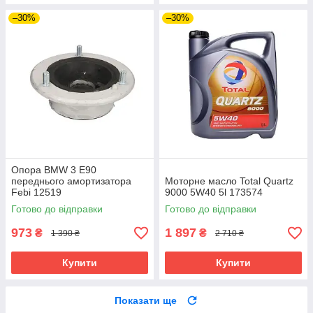
–30%
–30%
Опора BMW 3 E90
переднього амортизатора
Моторне масло Total Quartz
Febi 12519
9000 5W40 5l 173574
Готово до відправки
Готово до відправки
973
1 897
₴
₴
1 390 ₴
2 710 ₴
Купити
Купити
Показати ще