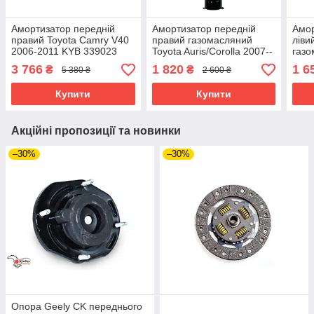
Амортизатор передній
Амортизатор передній
Амор
правий Toyota Camry V40
правий газомасляний
ліви
2006-2011 KYB 339023
Toyota Auris/Corolla 2007--
газ
(E70
3 766
1 820
1 6
₴
₴
5 380 ₴
2 600 ₴
3131
313
Купити
Купити
Акційні пропозиції та новинки
–30%
–30%
Опора Geely CK переднього