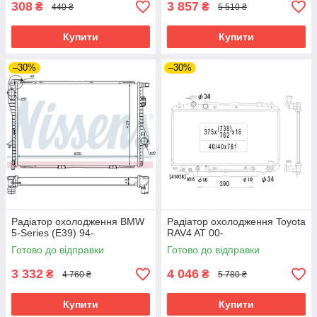
308
3 857
₴
₴
440 ₴
5 510 ₴
Купити
Купити
–30%
–30%
Радіатор охолодження BMW
Радіатор охолодження Toyota
5-Series (E39) 94-
RAV4 AT 00-
Готово до відправки
Готово до відправки
3 332
4 046
₴
₴
4 760 ₴
5 780 ₴
Купити
Купити