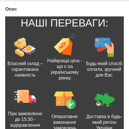
Опис
НАШІ ПЕРЕВАГИ:
Найкраща ціна -
Власний склад –
Будь-який спосіб
що є на
гарантована
оплати, зручний
українському
наявність
для Вас
ринку
При замовленні
Оперативне
Доставка в будь-
до 15:30 -
виконання
який регіон
відправлення
замовлень
України