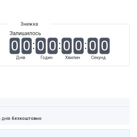
Залишилось
0
0
0
0
0
0
0
0
Днів
Годин
Хвилин
Секунд
4 днів
безкоштовно