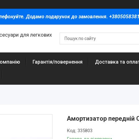
лефонуйте. Додамо подарунок до замовлення. +380505838
ксесуари для легкових
компанію
Гарантія/повернення
Доставка та опла
Амортизатор передній Op
Код:
335803