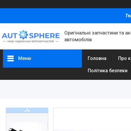
Те
Оригінальні запчастини та а
автомобілів
Меню
Головна
Про 
Політика безпеки
Каталог товаров
Автомобільні запчастини
Автоаксесуари
Оливи та автохімія
Каталог Запчастин
Корнева група