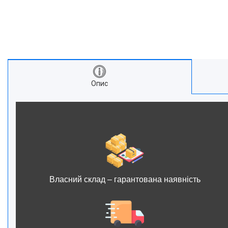
Опис
Власний склад – гарантована наявність