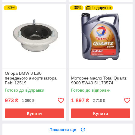
–30%
–30%
Подарунок
Опора BMW 3 E90
переднього амортизатора
Моторне масло Total Quartz
Febi 12519
9000 5W40 5l 173574
Готово до відправки
Готово до відправки
973
1 897
₴
₴
1 390 ₴
2 710 ₴
Купити
Купити
Показати ще