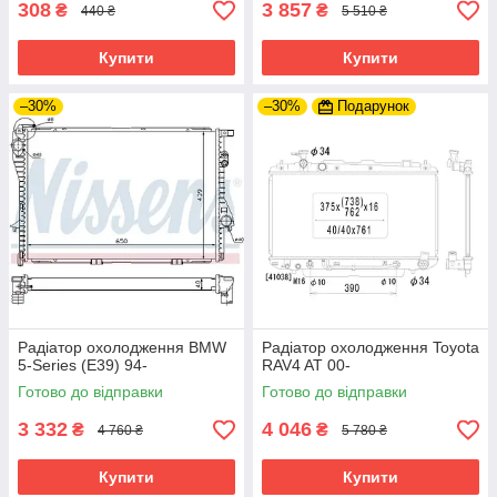
308
3 857
₴
₴
440 ₴
5 510 ₴
Купити
Купити
–30%
–30%
Подарунок
Радіатор охолодження BMW
Радіатор охолодження Toyota
5-Series (E39) 94-
RAV4 AT 00-
Готово до відправки
Готово до відправки
3 332
4 046
₴
₴
4 760 ₴
5 780 ₴
Купити
Купити