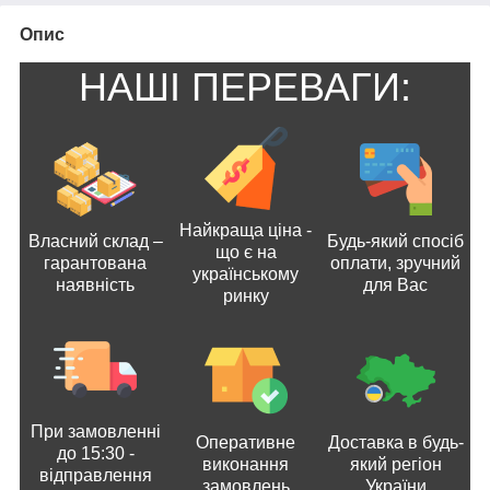
Опис
НАШІ ПЕРЕВАГИ:
Найкраща ціна -
Власний склад –
Будь-який спосіб
що є на
гарантована
оплати, зручний
українському
наявність
для Вас
ринку
При замовленні
Оперативне
Доставка в будь-
до 15:30 -
виконання
який регіон
відправлення
замовлень
України