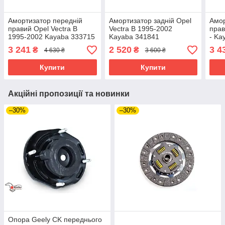
Амортизатор передній
Амортизатор задній Opel
Амор
правий Opel Vectra B
Vectra B 1995-2002
прав
1995-2002 Kayaba 333715
Kayaba 341841
- Ka
3 241
2 520
3 4
₴
₴
4 630 ₴
3 600 ₴
Купити
Купити
Акційні пропозиції та новинки
–30%
–30%
Опора Geely CK переднього