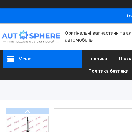
Те
Оригінальні запчастини та а
автомобілів
Меню
Головна
Про 
Політика безпеки
Каталог товаров
Автомобільні запчастини
Автоаксесуари
Оливи та автохімія
Каталог Запчастин
Корнева група