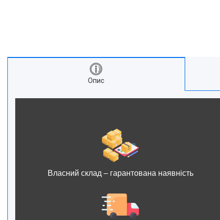
Опис
Власний склад – гарантована наявність