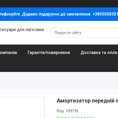
лефонуйте. Додамо подарунок до замовлення. +380505838
ксесуари для легкових
компанію
Гарантія/повернення
Доставка та опла
Амортизатор передній п
Код:
339196