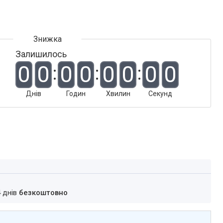
Залишилось
0
0
0
0
0
0
0
0
Днів
Годин
Хвилин
Секунд
4 днів
безкоштовно